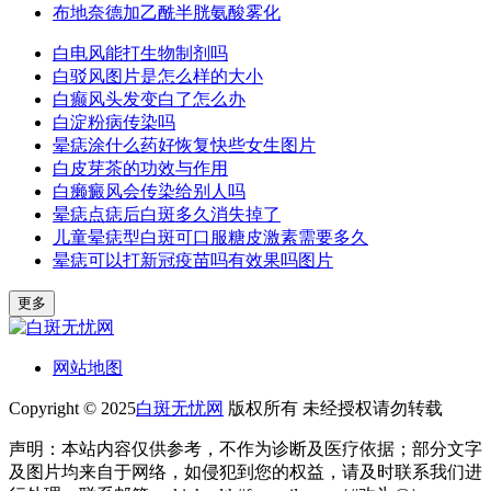
布地奈德加乙酰半胱氨酸雾化
白电风能打生物制剂吗
白驳风图片是怎么样的大小
白癫风头发变白了怎么办
白淀粉病传染吗
晕痣涂什么药好恢复快些女生图片
白皮芽茶的功效与作用
白癞癜风会传染给别人吗
晕痣点痣后白斑多久消失掉了
儿童晕痣型白斑可口服糖皮激素需要多久
晕痣可以打新冠疫苗吗有效果吗图片
更多
网站地图
Copyright © 2025
白斑无忧网
版权所有 未经授权请勿转载
声明：本站内容仅供参考，不作为诊断及医疗依据；部分文字
及图片均来自于网络，如侵犯到您的权益，请及时联系我们进