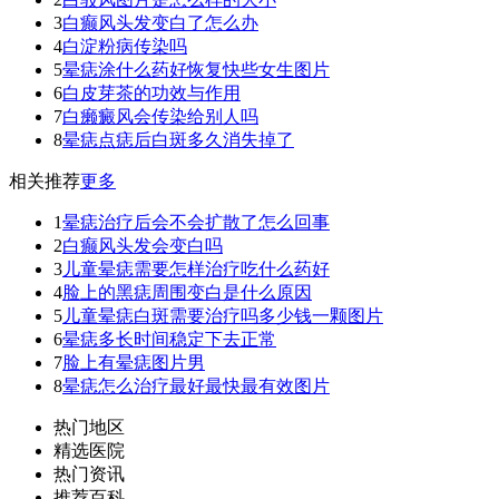
3
白癫风头发变白了怎么办
4
白淀粉病传染吗
5
晕痣涂什么药好恢复快些女生图片
6
白皮芽茶的功效与作用
7
白癞癜风会传染给别人吗
8
晕痣点痣后白斑多久消失掉了
相关推荐
更多
1
晕痣治疗后会不会扩散了怎么回事
2
白癫风头发会变白吗
3
儿童晕痣需要怎样治疗吃什么药好
4
脸上的黑痣周围变白是什么原因
5
儿童晕痣白斑需要治疗吗多少钱一颗图片
6
晕痣多长时间稳定下去正常
7
脸上有晕痣图片男
8
晕痣怎么治疗最好最快最有效图片
热门地区
精选医院
热门资讯
推荐百科