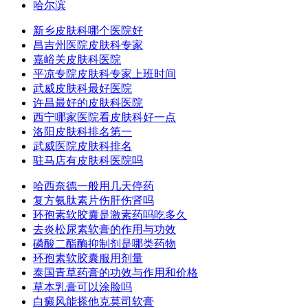
哈尔滨
新乡皮肤科哪个医院好
昌吉州医院皮肤科专家
嘉峪关皮肤科医院
平凉专院皮肤科专家上班时间
武威皮肤科最好医院
许昌最好的皮肤科医院
西宁哪家医院看皮肤科好一点
洛阳皮肤科排名第一
武威医院皮肤科排名
驻马店有皮肤科医院吗
哈西奈德一般用几天停药
复方氨肽素片伤肝伤肾吗
环孢素软胶囊是激素药吗吃多久
去炎松尿素软膏的作用与功效
磷酸二酯酶抑制剂是哪类药物
环孢素软胶囊服用剂量
泰国青草药膏的功效与作用和价格
草本乳膏可以涂脸吗
白癜风能搽他克莫司软膏