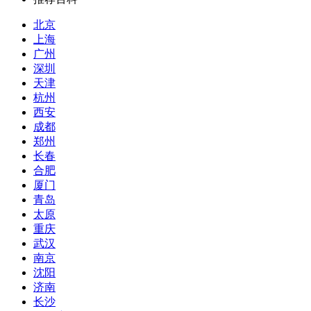
北京
上海
广州
深圳
天津
杭州
西安
成都
郑州
长春
合肥
厦门
青岛
太原
重庆
武汉
南京
沈阳
济南
长沙