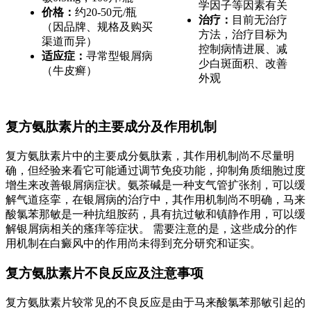
学因子等因素有关
价格：
约20-50元/瓶
治疗：
目前无治疗
（因品牌、规格及购买
方法，治疗目标为
渠道而异）
控制病情进展、减
适应症：
寻常型银屑病
少白斑面积、改善
（牛皮癣）
外观
复方氨肽素片的主要成分及作用机制
复方氨肽素片中的主要成分氨肽素，其作用机制尚不尽量明
确，但经验来看它可能通过调节免疫功能，抑制角质细胞过度
增生来改善银屑病症状。氨茶碱是一种支气管扩张剂，可以缓
解气道痉挛，在银屑病的治疗中，其作用机制尚不明确，马来
酸氯苯那敏是一种抗组胺药，具有抗过敏和镇静作用，可以缓
解银屑病相关的瘙痒等症状。 需要注意的是，这些成分的作
用机制在白癜风中的作用尚未得到充分研究和证实。
复方氨肽素片不良反应及注意事项
复方氨肽素片较常见的不良反应是由于马来酸氯苯那敏引起的