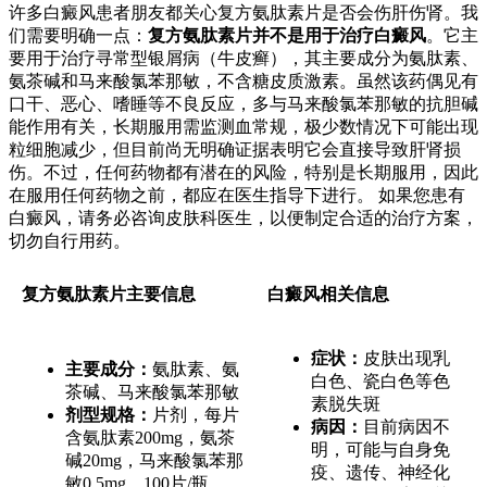
许多白癜风患者朋友都关心复方氨肽素片是否会伤肝伤肾。我
们需要明确一点：
复方氨肽素片并不是用于治疗白癜风
。它主
要用于治疗寻常型银屑病（牛皮癣），其主要成分为氨肽素、
氨茶碱和马来酸氯苯那敏，不含糖皮质激素。虽然该药偶见有
口干、恶心、嗜睡等不良反应，多与马来酸氯苯那敏的抗胆碱
能作用有关，长期服用需监测血常规，极少数情况下可能出现
粒细胞减少，但目前尚无明确证据表明它会直接导致肝肾损
伤。不过，任何药物都有潜在的风险，特别是长期服用，因此
在服用任何药物之前，都应在医生指导下进行。 如果您患有
白癜风，请务必咨询皮肤科医生，以便制定合适的治疗方案，
切勿自行用药。
复方氨肽素片主要信息
白癜风相关信息
症状：
皮肤出现乳
主要成分：
氨肽素、氨
白色、瓷白色等色
茶碱、马来酸氯苯那敏
素脱失斑
剂型规格：
片剂，每片
病因：
目前病因不
含氨肽素200mg，氨茶
明，可能与自身免
碱20mg，马来酸氯苯那
疫、遗传、神经化
敏0.5mg，100片/瓶