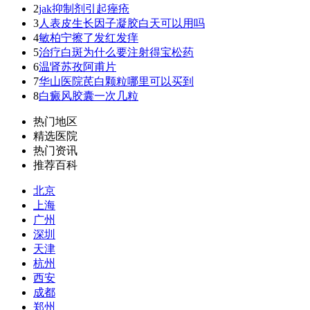
2
jak抑制剂引起痤疮
3
人表皮生长因子凝胶白天可以用吗
4
敏柏宁擦了发红发痒
5
治疗白斑为什么要注射得宝松药
6
温肾苏孜阿甫片
7
华山医院芪白颗粒哪里可以买到
8
白癜风胶囊一次几粒
热门地区
精选医院
热门资讯
推荐百科
北京
上海
广州
深圳
天津
杭州
西安
成都
郑州