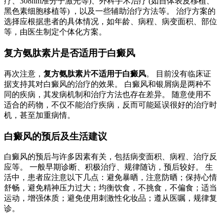
疗、308nm准分子激光等)、外科手术治疗 (如自体表皮移植、
黑色素细胞移植等) ，以及一些辅助治疗方法等。 治疗方案的
选择应根据患者的具体情况，如年龄、病程、病变面积、部位
等，由医生制定个体化方案。
复方氨肽素片是否适用于白癜风
再次注意，
复方氨肽素片不适用于白癜风
。 目前没有临床证
据支持其对白癜风的治疗的效果。 白癜风和银屑病是两种不
同的疾病，其发病机制和治疗方法也存在差异。 随意使用不
适合的药物，不仅不能治疗疾病，反而可能延误很好的治疗时
机，甚至加重病情。
白癜风的预后及生活建议
白癜风的预后与许多因素有关，包括病变面积、病程、治疗反
应等。 一般早期诊断、积极治疗、规律随访，预后较好。 生
活中，患者应注意以下几点：避免暴晒，注意防晒；保持心情
舒畅，避免精神压力过大；均衡饮食，不挑食，不偏食；适当
运动，增强体质；避免使用刺激性化妆品；遵从医嘱，规律复
诊。