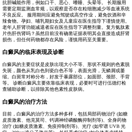
抗胆碱能作用，例如口干、恶心、嗜睡、头晕等。 长期服用
需要定期监测血常规，以观察是否存在粒细胞减少等血液系统
不良反应。 服用期间应避免驾驶或高空作业，避免饮酒和辛
辣食物。孕妇、哺乳期妇女及儿童应在医生指导下谨慎使用。
老年人肝肾功能减退者应在医生指导下调整剂量。复方氨肽素
片伤肝伤肾吗？虽然目前没有确凿证据表明其会直接造成肝肾
损伤，但任何药物都存在风险，谨慎用药至关重要。
白癜风的临床表现及诊断
白癜风的主要症状是皮肤出现大小不等、形状不规则的色素脱
失斑，颜色从乳白色到瓷白色不等，表面光滑，无鳞屑或萎
缩。白斑常对称分布，好发于暴露部位，如面部、颈部、手背
等。 诊断白癜风主要依靠临床表现，必要时可进行伍德灯检
查辅助诊断，以排除其他色素性皮肤病。
白癜风的治疗方法
目前，白癜风的治疗方法多种多样，包括局部药物治疗 (如糖
皮质激素、他克莫司、钙调神经磷酸酶抑制剂等)、全身药物
治疗 (如糖皮质激素、免疫抑制剂等)、光疗 (如窄谱 UVB 光