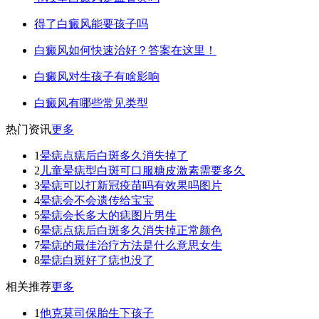
得了白癜风能要孩子吗
白癜风如何快速治好？答案在这里！
白癜风对生孩子有啥影响
白癜风有哪些常见类型
热门资讯
更多
1
晕痣点痣后白斑多久消失掉了
2
儿童晕痣型白斑可口服糖皮激素需要多久
3
晕痣可以打新冠疫苗吗有效果吗图片
4
晕痣会不会遗传给宝宝
5
晕痣会长多大的痣图片男生
6
晕痣点痣后白斑多久消失掉正常颜色
7
晕痣的最佳治疗方法是什么意思女生
8
晕痣白斑好了痣也没了
相关推荐
更多
1
他克莫司保胎生下孩子