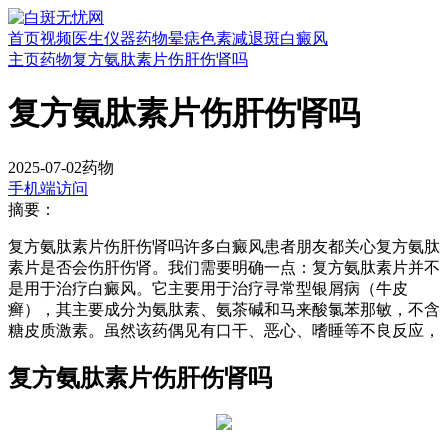
首页
视频
医生
仪器
药物
晕痣
色素减退斑
白癜风
主页
药物
复方氨肽素片伤肝伤肾吗
复方氨肽素片伤肝伤肾吗
2025-07-02
药物
手机端访问
摘要：
复方氨肽素片伤肝伤肾吗许多白癜风患者朋友都关心复方氨肽
素片是否会伤肝伤肾。我们需要明确一点：复方氨肽素片并不
是用于治疗白癜风。它主要用于治疗寻常型银屑病（牛皮
癣），其主要成分为氨肽素、氨茶碱和马来酸氯苯那敏，不含
糖皮质激素。虽然该药偶见有口干、恶心、嗜睡等不良反应，
复方氨肽素片伤肝伤肾吗