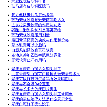
武威医院皮肤科排名
驻马店有皮肤科医院吗
复方氨肽素片伤肝伤肾吗
环孢素软胶囊是激素药吗吃多久
去炎松尿素软膏的作用与功效
磷酸二酯酶抑制剂是哪类药物
环孢素软胶囊服用剂量
泰国青草药膏的功效与作用和价格
草本乳膏可以涂脸吗
白癜风能搽他克莫司软膏
布地奈德加乙酰半胱氨酸雾化
尿素软膏止汗有用吗
晕痣点痣后白斑多久消失掉了
儿童晕痣型白斑可口服糖皮激素需要多久
晕痣可以打新冠疫苗吗有效果吗图片
晕痣会不会遗传给宝宝
晕痣会长多大的痣图片男生
晕痣点痣后白斑多久消失掉正常颜色
晕痣的最佳治疗方法是什么意思女生
晕痣白斑好了痣也没了