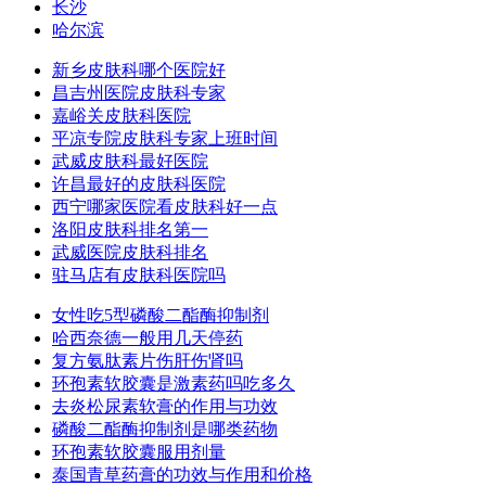
长沙
哈尔滨
新乡皮肤科哪个医院好
昌吉州医院皮肤科专家
嘉峪关皮肤科医院
平凉专院皮肤科专家上班时间
武威皮肤科最好医院
许昌最好的皮肤科医院
西宁哪家医院看皮肤科好一点
洛阳皮肤科排名第一
武威医院皮肤科排名
驻马店有皮肤科医院吗
女性吃5型磷酸二酯酶抑制剂
哈西奈德一般用几天停药
复方氨肽素片伤肝伤肾吗
环孢素软胶囊是激素药吗吃多久
去炎松尿素软膏的作用与功效
磷酸二酯酶抑制剂是哪类药物
环孢素软胶囊服用剂量
泰国青草药膏的功效与作用和价格