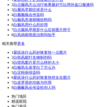
2
白点癫风怎么治疗效果最好可以用补血口服液吗
3
白履风早期症状是什么
4
白癫癫疯会传染吗
5
白癫风患者能喝饮料吗
6
白癫风用什么药好用
7
白点癫风早期是什么症状图片脖子
8
白风病能彻底治愈吗知乎
相关推荐
更多
1
晕痣涂什么药好恢复快一点图片
2
白电风能打生物制剂吗
3
白驳风图片是怎么样的大小
4
白癫风头发变白了怎么办
5
白淀粉病传染吗
6
晕痣涂什么药好恢复快些女生图片
7
白皮芽茶的功效与作用
8
白癞癜风会传染给别人吗
热门地区
精选医院
热门资讯