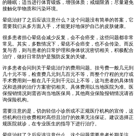
的睡眠；适当进行体育锻炼，增强体质；戒烟限酒；尽量避免
接触化学物质和污染环境。
晕痣治好了之后应该注意什么？这个问题没有简单的答案，它
需要我们从多方面入手，才能更好地保护自己的皮肤健康。
很多患者担心晕痣会减少反复，会不会癌变，这些问题都非常
常见。其实，多数情况下，晕痣不会癌变，也不会传染。而反
复与否，则与患者的日常护理和身体状况密切相关，积极配合
治疗，做好日常防护是预防反复的关键。
许多患者会问到关于晕痣治疗的费用问题。挂号费一般几元到
几十元不等，检查费几元到几百元不等，而整个疗程的光疗或
手术费用则一般在几千元到千元以上不等，这与患者的具体情
况和选择的治疗方案密切相关。具体费用以当地医院为准。医
保报销情况则需咨询当地医保局，其他商业保险报销情况请咨
询保险机构。
需要注意的是，切勿轻信小诊所或不正规医疗机构的宣传，这
些机构往往收费相对高些且治疗的效果无法保证。建议选择正
规医院就诊，在专业医生的指导下进行治疗。
晕痣治好了之后应该注意什么，这个问题需要患者长期关注。