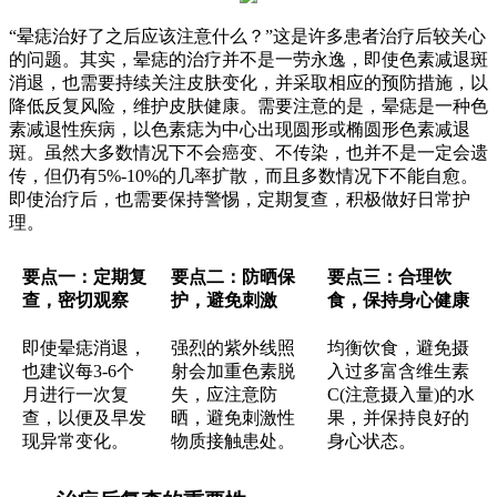
“晕痣治好了之后应该注意什么？”这是许多患者治疗后较关心
的问题。其实，晕痣的治疗并不是一劳永逸，即使色素减退斑
消退，也需要持续关注皮肤变化，并采取相应的预防措施，以
降低反复风险，维护皮肤健康。需要注意的是，晕痣是一种色
素减退性疾病，以色素痣为中心出现圆形或椭圆形色素减退
斑。虽然大多数情况下不会癌变、不传染，也并不是一定会遗
传，但仍有5%-10%的几率扩散，而且多数情况下不能自愈。
即使治疗后，也需要保持警惕，定期复查，积极做好日常护
理。
要点一：定期复
要点二：防晒保
要点三：合理饮
查，密切观察
护，避免刺激
食，保持身心健康
即使晕痣消退，
强烈的紫外线照
均衡饮食，避免摄
也建议每3-6个
射会加重色素脱
入过多富含维生素
月进行一次复
失，应注意防
C(注意摄入量)的水
查，以便及早发
晒，避免刺激性
果，并保持良好的
现异常变化。
物质接触患处。
身心状态。