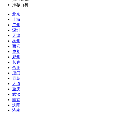
推荐百科
北京
上海
广州
深圳
天津
杭州
西安
成都
郑州
长春
合肥
厦门
青岛
太原
重庆
武汉
南京
沈阳
济南