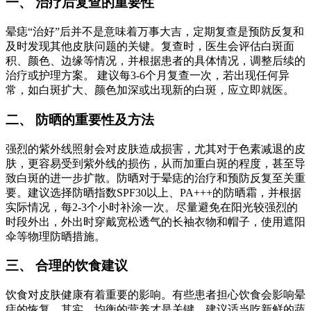
一、 治疗后复查的重要性
晕痣“治好”后并不是意味着万事大吉，定期复查是预防反复和
及时发现其他皮肤问题的关键。复查时，医生会评估白斑面
积、颜色、边缘等情况，并根据患者的具体情况，调整后续的
治疗或护理方案。 建议每3-6个月复查一次，若出现任何异
常，如白斑扩大、颜色加深或出现新的白斑，应立即就医。
二、 防晒的重要性及方法
强烈的紫外线照射会对皮肤造成损害，尤其对于色素减退的皮
肤，更容易受到紫外线的损伤，从而加重白斑的程度，甚至导
致白斑的进一步扩散。防晒对于晕痣的治疗和预防反复至关重
要。建议选择防晒指数SPF30以上、PA+++的防晒霜，并根据
实际情况，每2-3个小时补涂一次。尽量避免在阳光较强烈的
时段外出，外出时穿戴宽松透气的长袖衣物和帽子，使用遮阳
伞等物理防晒措施。
三、 合理的饮食建议
饮食对皮肤健康有着重要的影响。有些患者担心饮食会影响晕
痣的恢复，其实，均衡的营养才是关键。建议适当吃新鲜的蔬