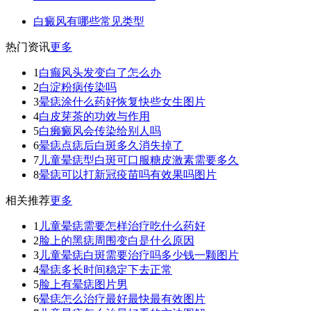
白癜风有哪些常见类型
热门资讯
更多
1
白癫风头发变白了怎么办
2
白淀粉病传染吗
3
晕痣涂什么药好恢复快些女生图片
4
白皮芽茶的功效与作用
5
白癞癜风会传染给别人吗
6
晕痣点痣后白斑多久消失掉了
7
儿童晕痣型白斑可口服糖皮激素需要多久
8
晕痣可以打新冠疫苗吗有效果吗图片
相关推荐
更多
1
儿童晕痣需要怎样治疗吃什么药好
2
脸上的黑痣周围变白是什么原因
3
儿童晕痣白斑需要治疗吗多少钱一颗图片
4
晕痣多长时间稳定下去正常
5
脸上有晕痣图片男
6
晕痣怎么治疗最好最快最有效图片