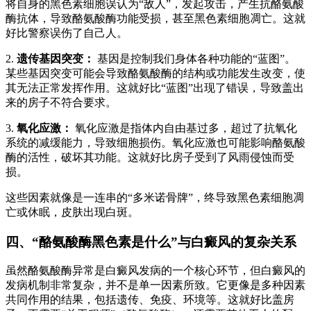
将自身的黑色素细胞误认为“敌人”，发起攻击，产生抗酪氨酸
酶抗体，导致酪氨酸酶功能受损，甚至黑色素细胞凋亡。这就
好比警察误伤了自己人。
2.
遗传基因突变：
基因是控制我们身体各种功能的“蓝图”。
某些基因突变可能会导致酪氨酸酶的结构或功能发生改变，使
其无法正常发挥作用。这就好比“蓝图”出现了错误，导致盖出
来的房子不符合要求。
3.
氧化应激：
氧化应激是指体内自由基过多，超过了抗氧化
系统的减缓能力，导致细胞损伤。氧化应激也可能影响酪氨酸
酶的活性，破坏其功能。这就好比房子受到了风雨侵蚀而受
损。
这些因素就像是一连串的“多米诺骨牌”，终导致黑色素细胞凋
亡或休眠，皮肤出现白斑。
四、“
酪氨酸酶黑色素是什么
”与白癜风的复杂关系
虽然酪氨酸酶异常是白癜风发病的一个核心环节，但白癜风的
发病机制非常复杂，并不是单一因素所致。它更像是多种因素
共同作用的结果，包括遗传、免疫、环境等。这就好比盖房