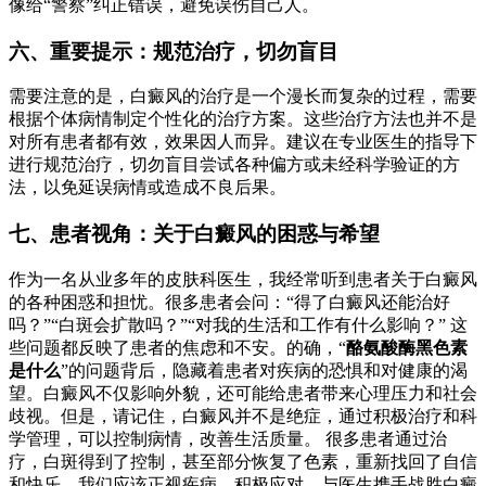
像给“警察”纠正错误，避免误伤自己人。
六、重要提示：规范治疗，切勿盲目
需要注意的是，白癜风的治疗是一个漫长而复杂的过程，需要
根据个体病情制定个性化的治疗方案。这些治疗方法也并不是
对所有患者都有效，效果因人而异。建议在专业医生的指导下
进行规范治疗，切勿盲目尝试各种偏方或未经科学验证的方
法，以免延误病情或造成不良后果。
七、患者视角：关于白癜风的困惑与希望
作为一名从业多年的皮肤科医生，我经常听到患者关于白癜风
的各种困惑和担忧。很多患者会问：“得了白癜风还能治好
吗？”“白斑会扩散吗？”“对我的生活和工作有什么影响？” 这
些问题都反映了患者的焦虑和不安。的确，“
酪氨酸酶黑色素
是什么
”的问题背后，隐藏着患者对疾病的恐惧和对健康的渴
望。白癜风不仅影响外貌，还可能给患者带来心理压力和社会
歧视。但是，请记住，白癜风并不是绝症，通过积极治疗和科
学管理，可以控制病情，改善生活质量。 很多患者通过治
疗，白斑得到了控制，甚至部分恢复了色素，重新找回了自信
和快乐。我们应该正视疾病，积极应对，与医生携手战胜白癜