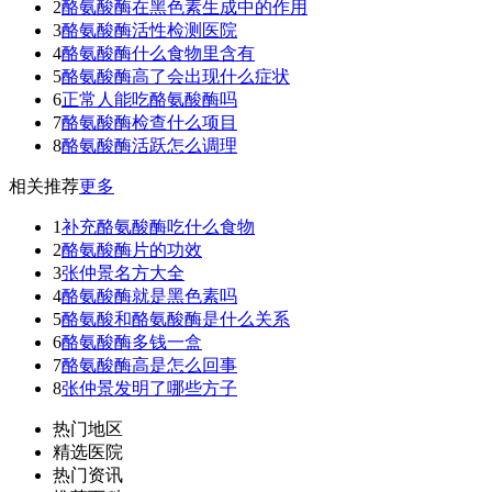
2
酪氨酸酶在黑色素生成中的作用
3
酪氨酸酶活性检测医院
4
酪氨酸酶什么食物里含有
5
酪氨酸酶高了会出现什么症状
6
正常人能吃酪氨酸酶吗
7
酪氨酸酶检查什么项目
8
酪氨酸酶活跃怎么调理
相关推荐
更多
1
补充酪氨酸酶吃什么食物
2
酪氨酸酶片的功效
3
张仲景名方大全
4
酪氨酸酶就是黑色素吗
5
酪氨酸和酪氨酸酶是什么关系
6
酪氨酸酶多钱一盒
7
酪氨酸酶高是怎么回事
8
张仲景发明了哪些方子
热门地区
精选医院
热门资讯