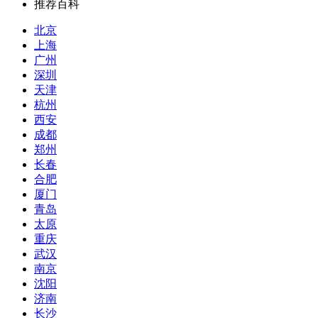
推荐百科
北京
上海
广州
深圳
天津
杭州
西安
成都
郑州
长春
合肥
厦门
青岛
太原
重庆
武汉
南京
沈阳
济南
长沙