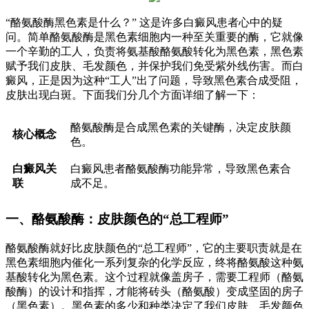
“酪氨酸酶黑色素是什么？” 这是许多白癜风患者心中的疑
问。简单酪氨酸酶是黑色素细胞内一种至关重要的酶，它就像
一个辛勤的工人，负责将氨基酸酪氨酸转化为黑色素，黑色素
赋予我们皮肤、毛发颜色，并保护我们免受紫外线伤害。而白
癜风，正是因为这种“工人”出了问题，导致黑色素合成受阻，
皮肤出现白斑。下面我们分几个方面详细了解一下：
酪氨酸酶是合成黑色素的关键酶，决定皮肤颜
核心概念
色。
白癜风关
白癜风患者酪氨酸酶功能异常，导致黑色素合
联
成不足。
一、酪氨酸酶：皮肤颜色的“总工程师”
酪氨酸酶就好比皮肤颜色的“总工程师”，它的主要职责就是在
黑色素细胞内催化一系列复杂的化学反应，终将酪氨酸这种氨
基酸转化为黑色素。这个过程就像盖房子，需要工程师（酪氨
酸酶）的设计和指挥，才能将砖头（酪氨酸）变成坚固的房子
（黑色素）。黑色素的多少和种类决定了我们皮肤、毛发颜色