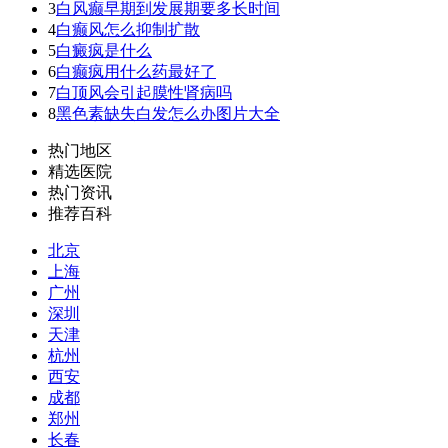
3
白风癫早期到发展期要多长时间
4
白癫风怎么抑制扩散
5
白癜疯是什么
6
白癫疯用什么药最好了
7
白顶风会引起膜性肾病吗
8
黑色素缺失白发怎么办图片大全
热门地区
精选医院
热门资讯
推荐百科
北京
上海
广州
深圳
天津
杭州
西安
成都
郑州
长春