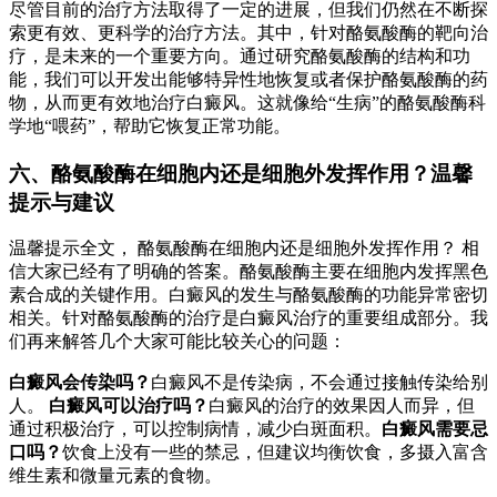
尽管目前的治疗方法取得了一定的进展，但我们仍然在不断探
索更有效、更科学的治疗方法。其中，针对酪氨酸酶的靶向治
疗，是未来的一个重要方向。通过研究酪氨酸酶的结构和功
能，我们可以开发出能够特异性地恢复或者保护酪氨酸酶的药
物，从而更有效地治疗白癜风。这就像给“生病”的酪氨酸酶科
学地“喂药”，帮助它恢复正常功能。
六、酪氨酸酶在细胞内还是细胞外发挥作用？温馨
提示与建议
温馨提示全文， 酪氨酸酶在细胞内还是细胞外发挥作用？ 相
信大家已经有了明确的答案。酪氨酸酶主要在细胞内发挥黑色
素合成的关键作用。白癜风的发生与酪氨酸酶的功能异常密切
相关。针对酪氨酸酶的治疗是白癜风治疗的重要组成部分。我
们再来解答几个大家可能比较关心的问题：
白癜风会传染吗？
白癜风不是传染病，不会通过接触传染给别
人。
白癜风可以治疗吗？
白癜风的治疗的效果因人而异，但
通过积极治疗，可以控制病情，减少白斑面积。
白癜风需要忌
口吗？
饮食上没有一些的禁忌，但建议均衡饮食，多摄入富含
维生素和微量元素的食物。