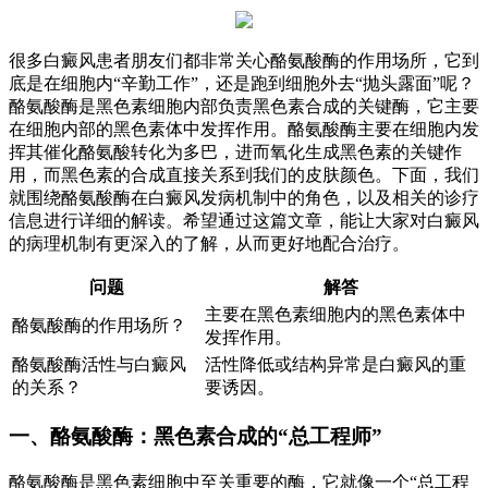
很多白癜风患者朋友们都非常关心酪氨酸酶的作用场所，它到
底是在细胞内“辛勤工作”，还是跑到细胞外去“抛头露面”呢？
酪氨酸酶是黑色素细胞内部负责黑色素合成的关键酶，它主要
在细胞内部的黑色素体中发挥作用。酪氨酸酶主要在细胞内发
挥其催化酪氨酸转化为多巴，进而氧化生成黑色素的关键作
用，而黑色素的合成直接关系到我们的皮肤颜色。下面，我们
就围绕酪氨酸酶在白癜风发病机制中的角色，以及相关的诊疗
信息进行详细的解读。希望通过这篇文章，能让大家对白癜风
的病理机制有更深入的了解，从而更好地配合治疗。
问题
解答
主要在黑色素细胞内的黑色素体中
酪氨酸酶的作用场所？
发挥作用。
酪氨酸酶活性与白癜风
活性降低或结构异常是白癜风的重
的关系？
要诱因。
一、酪氨酸酶：黑色素合成的“总工程师”
酪氨酸酶是黑色素细胞中至关重要的酶，它就像一个“总工程