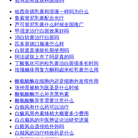
驻马店有皮肤科医院吗
哈西奈德乳膏和溶液一样吗为什么
鲁索替尼乳膏配合光疗
芦可替尼乳膏什么时候全国推广
甲强龙治疗白斑效果好吗
消白软膏治疗白斑吗
匹多莫德口服液怎么样
白斑遮盖液能长期使用吗
阿法诺肽上市了吗是真的吗
丁酸氢化可的松乳膏治白斑摸多长时间
玫瑰糠疹用复方酮和卤米松乳膏怎么用
酪氨酸酶在细胞内还是细胞外发挥作用
张仲景被称为医圣是什么时候
酪氨酸酶怎么补充黑色素
酪氨酸酶异常需要注意什么
白痴风有什么药可以治疗
白癜风黑色素移植大概要多少费用
白点癫风的中医辨证论治研究进展
白殿风会遗传给外孙吗
白颠风的治疗特效药是什么