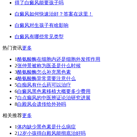
得了白癜风能要孩子吗
白癜风如何快速治好？答案在这里！
白癜风对生孩子有啥影响
白癜风有哪些常见类型
热门资讯
更多
1
酪氨酸酶在细胞内还是细胞外发挥作用
2
张仲景被称为医圣是什么时候
3
酪氨酸酶怎么补充黑色素
4
酪氨酸酶异常需要注意什么
5
白痴风有什么药可以治疗
6
白癜风黑色素移植大概要多少费用
7
白点癫风的中医辨证论治研究进展
8
白殿风会遗传给外孙吗
相关推荐
更多
1
体内缺少黑色素是什么病症
2
12岁小孩得白殿风能彻底治好吗