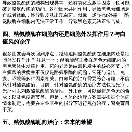
导致酪氨酸酶的结构出现异常；还有氧化应激等因素，也可能
破坏酪氨酸酶的功能。这些因素共同作用，导致黑色素细胞凋
亡或者休眠，终导致皮肤出现白斑。就像一场“内忧外患”，酪
氨酸酶在细胞内无法正常工作，导致黑色素无法正常合成。
四、酪氨酸酶在细胞内还是细胞外发挥作用？与白
癜风的诊疗
很多朋友会再次回到原点，继续追问酪氨酸酶在细胞内还是细
胞外发挥作用？ 注意一下：酪氨酸酶主要在黑色素细胞内的
黑色素体中发挥作用。它的异常是白癜风发生的核心环节，但
白癜风的发病并不仅仅是酪氨酸酶的问题，它还与遗传、免
疫、环境等多种因素相关。白癜风的治疗需要综合考虑，不能
只针对酪氨酸酶。目前，针对酪氨酸酶的治疗方法包括光疗，
光疗可以刺激酪氨酸酶的活性；外用药，可以促进黑色素的合
成；以及免疫调节等。但是，具体的治疗方案需要根据个体病
情来制定，需要在专业医生的指导下进行规范治疗，避免盲目
干预。
五、酪氨酸酶靶向治疗：未来的希望