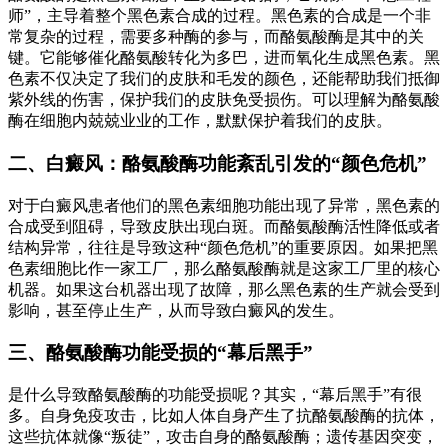
师”，主导着整个黑色素合成的过程。黑色素的合成是一个非
常复杂的过程，需要多种酶的参与，而酪氨酸酶是其中的关
键。它能够催化酪氨酸转化为多巴，进而氧化生成黑色素。黑
色素不仅决定了我们的皮肤和毛发的颜色，还能帮助我们抵御
紫外线的伤害，保护我们的皮肤免受损伤。可以理解为酪氨酸
酶在细胞内兢兢业业的工作，默默保护着我们的皮肤。
二、白癜风：酪氨酸酶功能紊乱引发的“颜色危机”
对于白癜风患者他们的黑色素细胞功能出现了异常，黑色素的
合成受到阻碍，导致皮肤出现白斑。而酪氨酸酶活性降低或者
结构异常，往往是导致这种“颜色危机”的重要原因。如果把黑
色素细胞比作一家工厂，那么酪氨酸酶就是这家工厂里的核心
机器。如果这台机器出现了故障，那么黑色素的生产就会受到
影响，甚至停止生产，从而导致白癜风的发生。
三、酪氨酸酶功能受损的“幕后黑手”
是什么导致酪氨酸酶的功能受损呢？其实，“幕后黑手”有很
多。自身免疫攻击，比如人体自身产生了抗酪氨酸酶的抗体，
这些抗体就像“叛徒”，攻击自身的酪氨酸酶；遗传基因突变，