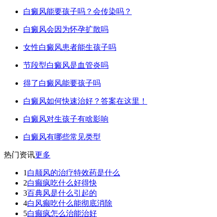
白癜风能要孩子吗？会传染吗？
白癜风会因为怀孕扩散吗
女性白癜风患者能生孩子吗
节段型白癜风是血管炎吗
得了白癜风能要孩子吗
白癜风如何快速治好？答案在这里！
白癜风对生孩子有啥影响
白癜风有哪些常见类型
热门资讯
更多
1
白颠风的治疗特效药是什么
2
白癫疯吃什么好得快
3
百典风是什么引起的
4
白风癫吃什么能彻底消除
5
白癫疯怎么治能治好