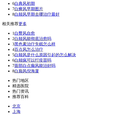
6
白典风初期
7
白癣风早期图片
8
白颠风早期去哪治疗最好
相关推荐
更多
1
白臀风自愈
2
白颠风能彻底治愈吗
3
黑色素治疗失眠怎么样
4
百点风怎么治疗
5
白颠风是什么原因引起的怎么解决
6
白颠疯可以打疫苗吗
7
面部白点癫风能治好吗
8
白巅风倪海厦
热门地区
精选医院
热门资讯
推荐百科
北京
上海