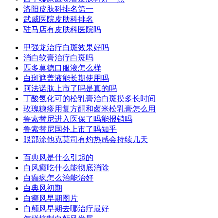
洛阳皮肤科排名第一
武威医院皮肤科排名
驻马店有皮肤科医院吗
甲强龙治疗白斑效果好吗
消白软膏治疗白斑吗
匹多莫德口服液怎么样
白斑遮盖液能长期使用吗
阿法诺肽上市了吗是真的吗
丁酸氢化可的松乳膏治白斑摸多长时间
玫瑰糠疹用复方酮和卤米松乳膏怎么用
鲁索替尼进入医保了吗能报销吗
鲁索替尼国外上市了吗知乎
眼部涂他克莫司有灼热感会持续几天
百典风是什么引起的
白风癫吃什么能彻底消除
白癫疯怎么治能治好
白典风初期
白癣风早期图片
白颠风早期去哪治疗最好