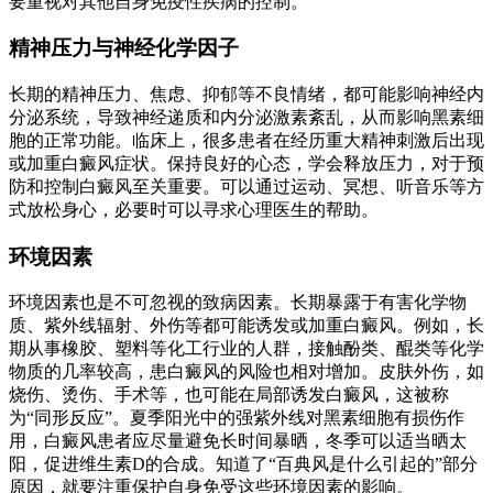
要重视对其他自身免疫性疾病的控制。
精神压力与神经化学因子
长期的精神压力、焦虑、抑郁等不良情绪，都可能影响神经内
分泌系统，导致神经递质和内分泌激素紊乱，从而影响黑素细
胞的正常功能。临床上，很多患者在经历重大精神刺激后出现
或加重白癜风症状。保持良好的心态，学会释放压力，对于预
防和控制白癜风至关重要。可以通过运动、冥想、听音乐等方
式放松身心，必要时可以寻求心理医生的帮助。
环境因素
环境因素也是不可忽视的致病因素。长期暴露于有害化学物
质、紫外线辐射、外伤等都可能诱发或加重白癜风。例如，长
期从事橡胶、塑料等化工行业的人群，接触酚类、醌类等化学
物质的几率较高，患白癜风的风险也相对增加。皮肤外伤，如
烧伤、烫伤、手术等，也可能在局部诱发白癜风，这被称
为“同形反应”。夏季阳光中的强紫外线对黑素细胞有损伤作
用，白癜风患者应尽量避免长时间暴晒，冬季可以适当晒太
阳，促进维生素D的合成。知道了“百典风是什么引起的”部分
原因，就要注重保护自身免受这些环境因素的影响。