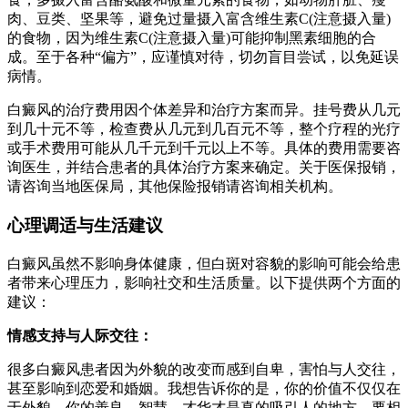
肉、豆类、坚果等，避免过量摄入富含维生素C(注意摄入量)
的食物，因为维生素C(注意摄入量)可能抑制黑素细胞的合
成。至于各种“偏方”，应谨慎对待，切勿盲目尝试，以免延误
病情。
白癜风的治疗费用因个体差异和治疗方案而异。挂号费从几元
到几十元不等，检查费从几元到几百元不等，整个疗程的光疗
或手术费用可能从几千元到千元以上不等。具体的费用需要咨
询医生，并结合患者的具体治疗方案来确定。关于医保报销，
请咨询当地医保局，其他保险报销请咨询相关机构。
心理调适与生活建议
白癜风虽然不影响身体健康，但白斑对容貌的影响可能会给患
者带来心理压力，影响社交和生活质量。以下提供两个方面的
建议：
情感支持与人际交往：
很多白癜风患者因为外貌的改变而感到自卑，害怕与人交往，
甚至影响到恋爱和婚姻。我想告诉你的是，你的价值不仅仅在
于外貌，你的善良、智慧、才华才是真的吸引人的地方。要相