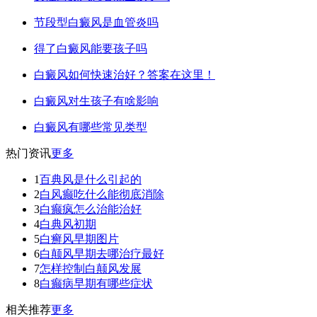
节段型白癜风是血管炎吗
得了白癜风能要孩子吗
白癜风如何快速治好？答案在这里！
白癜风对生孩子有啥影响
白癜风有哪些常见类型
热门资讯
更多
1
百典风是什么引起的
2
白风癫吃什么能彻底消除
3
白癫疯怎么治能治好
4
白典风初期
5
白癣风早期图片
6
白颠风早期去哪治疗最好
7
怎样控制白颠风发展
8
白癫病早期有哪些症状
相关推荐
更多