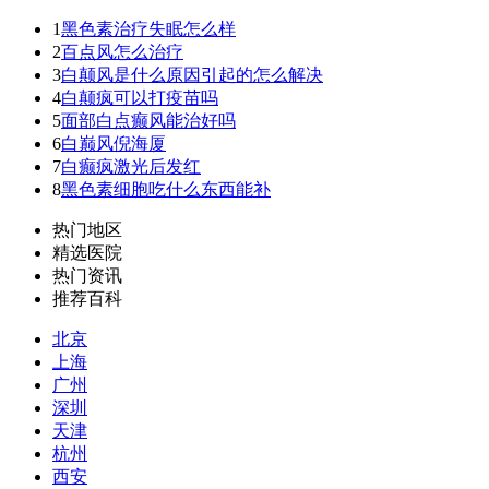
1
黑色素治疗失眠怎么样
2
百点风怎么治疗
3
白颠风是什么原因引起的怎么解决
4
白颠疯可以打疫苗吗
5
面部白点癫风能治好吗
6
白巅风倪海厦
7
白癫疯激光后发红
8
黑色素细胞吃什么东西能补
热门地区
精选医院
热门资讯
推荐百科
北京
上海
广州
深圳
天津
杭州
西安