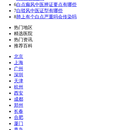
6
白点癫风中医辨证要点有哪些
7
白驳风中医证型有哪些
8
肺上有个白点严重吗会传染吗
热门地区
精选医院
热门资讯
推荐百科
北京
上海
广州
深圳
天津
杭州
西安
成都
郑州
长春
合肥
厦门
青岛