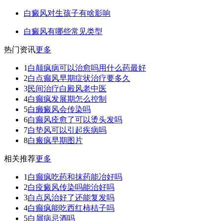
白癜风对生孩子有啥影响
白癜风有哪些常见类型
热门资讯
更多
1
白颠疯病可以治愈吗用什么药最好
2
白点癫风早期症状治疗要多久
3
民间治疗白殿风老中医
4
白癫疯发展期怎么控制
5
白癞癜风会传染吗
6
白癫风痊愈了可以烫头发吗
7
白垫风可以引起疾病吗
8
白瘢疯早期图片
相关推荐
更多
1
白癫疯吃药和抹药能冶好吗
2
白疫癜风传染吗能治好吗
3
白点风治好了还能复发吗
4
白癫疯能吃西红柿桔子吗
5
白屑病忌酒吗