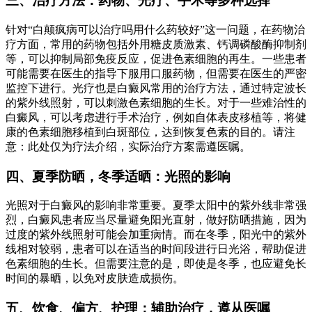
三、治疗方法：药物、光疗、手术等多种选择
针对“白颠疯病可以治疗吗用什么药较好”这一问题，在药物治
疗方面，常用的药物包括外用糖皮质激素、钙调磷酸酶抑制剂
等，可以抑制局部免疫反应，促进色素细胞的再生。一些患者
可能需要在医生的指导下服用口服药物，但需要在医生的严密
监控下进行。光疗也是白癜风常用的治疗方法，通过特定波长
的紫外线照射，可以刺激色素细胞的生长。对于一些难治性的
白癜风，可以考虑进行手术治疗，例如自体表皮移植等，将健
康的色素细胞移植到白斑部位，达到恢复色素的目的。请注
意：此处仅为疗法介绍，实际治疗方案需遵医嘱。
四、夏季防晒，冬季适晒：光照的影响
光照对于白癜风的影响非常重要。夏季太阳中的紫外线非常强
烈，白癜风患者应当尽量避免阳光直射，做好防晒措施，因为
过度的紫外线照射可能会加重病情。而在冬季，阳光中的紫外
线相对较弱，患者可以在适当的时间段进行日光浴，帮助促进
色素细胞的生长。但需要注意的是，即使是冬季，也应避免长
时间的暴晒，以免对皮肤造成损伤。
五、饮食、偏方、护理：辅助治疗，遵从医嘱