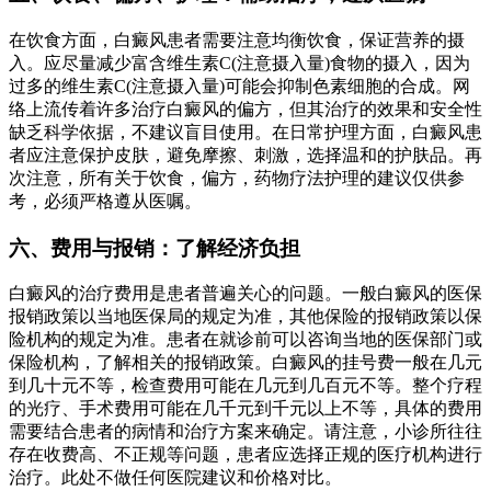
在饮食方面，白癜风患者需要注意均衡饮食，保证营养的摄
入。应尽量减少富含维生素C(注意摄入量)食物的摄入，因为
过多的维生素C(注意摄入量)可能会抑制色素细胞的合成。网
络上流传着许多治疗白癜风的偏方，但其治疗的效果和安全性
缺乏科学依据，不建议盲目使用。在日常护理方面，白癜风患
者应注意保护皮肤，避免摩擦、刺激，选择温和的护肤品。再
次注意，所有关于饮食，偏方，药物疗法护理的建议仅供参
考，必须严格遵从医嘱。
六、费用与报销：了解经济负担
白癜风的治疗费用是患者普遍关心的问题。一般白癜风的医保
报销政策以当地医保局的规定为准，其他保险的报销政策以保
险机构的规定为准。患者在就诊前可以咨询当地的医保部门或
保险机构，了解相关的报销政策。白癜风的挂号费一般在几元
到几十元不等，检查费用可能在几元到几百元不等。整个疗程
的光疗、手术费用可能在几千元到千元以上不等，具体的费用
需要结合患者的病情和治疗方案来确定。请注意，小诊所往往
存在收费高、不正规等问题，患者应选择正规的医疗机构进行
治疗。此处不做任何医院建议和价格对比。