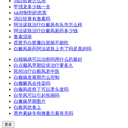
消白软膏怎么用
甲强龙多少钱一盒
jak抑制剂的危害
消白软膏有激素吗
阿法诺肽治疗白癜风包头市怎么样
阿法诺肽治疗白癜风新药多少钱
鲁索湿疹
芪胶升白胶囊白斑能不能吃
白癜风新药阿法诺肽上市了吗是真的吗
白颠疯病可以治愈吗用什么药最好
白点癫风早期症状治疗要多久
民间治疗白殿风老中医
白癫疯发展期怎么控制
白癞癜风会传染吗
白癫风痊愈了可以烫头发吗
白垫风可以引起疾病吗
白瘢疯早期图片
白殿风饮食上
黑色素缺失和微量元素有关吗
更多