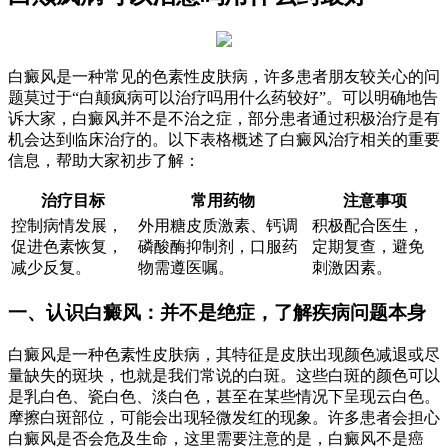
白癜风是一种常见的色素性皮肤病，许多患者朋友较关心的问
题莫过于“白颠疯病可以治疗吗用什么药较好”。可以明确地告
诉大家，白癜风并不是不治之症，部分患者通过积极治疗是有
机会达到临床治疗的。以下表格概述了白癜风治疗相关的重要
信息，帮助大家初步了解：
治疗目标
常用药物
注意事项
控制病情发展，
外用糖皮质激素、钙调
积极配合医生，
促进色素恢复，
磷酸酶抑制剂，口服药
定期复查，避免
减少反复。
物需遵医嘱。
刺激因素。
一、认识白癜风：并不是绝症，了解疾病问题本身
白癜风是一种色素性皮肤病，其特征是皮肤出现颜色减退或尽
量缺失的斑块，也就是我们常说的白斑。这些白斑的颜色可以
是乳白色、瓷白色、淡白色，甚至在某些情况下呈现云白色。
摩擦白斑部位，可能会出现轻微发红的现象。许多患者会担心
白癜风是否会危及生命，这里需要注意的是，白癜风不是癌