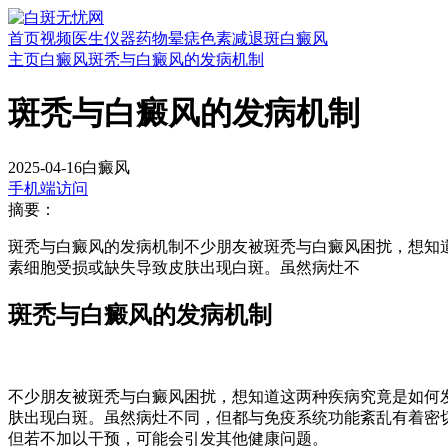
首页
视频
医生
仪器
药物
晕痣
色素减退斑
白癜风
主页
白癜风
斑秃与白癜风的发病机制
斑秃与白癜风的发病机制
2025-04-16
白癜风
手机端访问
摘要：
斑秃与白癜风的发病机制不少朋友被斑秃与白癜风困扰，想知
素细胞受损或缺失导致皮肤出现白斑。虽然病灶不
斑秃与白癜风的发病机制
不少朋友被斑秃与白癜风困扰，想知道这两种疾病究竟是如何
肤出现白斑。虽然病灶不同，但都与免疫系统功能紊乱有着密
但若不加以干预，可能会引发其他健康问题。