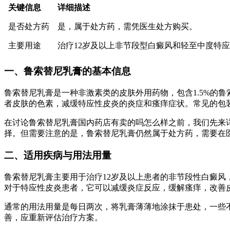
关键信息
详细描述
是否处方药
是，属于处方药，需凭医生处方购买。
主要用途
治疗12岁及以上非节段型白癜风和轻至中度特
一、鲁索替尼乳膏的基本信息
鲁索替尼乳膏是一种非激素类的皮肤外用药物，包含1.5%的鲁
者皮肤的色素，减缓特应性皮炎的炎症和瘙痒症状。常见的包装
在讨论鲁索替尼乳膏国内药店有卖的吗怎么样之前，我们先来
择。但需要注意的是，鲁索替尼乳膏仍然属于处方药，需要在
二、适用疾病与用法用量
鲁索替尼乳膏主要用于治疗12岁及以上患者的非节段性白癜
对于特应性皮炎患者，它可以减缓炎症反应，缓解瘙痒，改善
通常的用法用量是每日两次，将乳膏薄薄地涂抹于患处，一些不
善，应重新评估治疗方案。