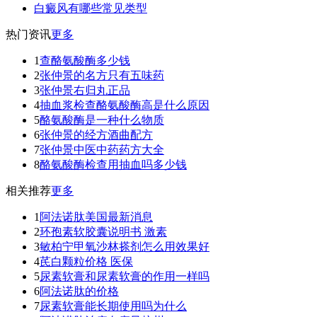
白癜风有哪些常见类型
热门资讯
更多
1
查酪氨酸酶多少钱
2
张仲景的名方只有五味药
3
张仲景右归丸正品
4
抽血浆检查酪氨酸酶高是什么原因
5
酪氨酸酶是一种什么物质
6
张仲景的经方酒曲配方
7
张仲景中医中药药方大全
8
酪氨酸酶检查用抽血吗多少钱
相关推荐
更多
1
阿法诺肽美国最新消息
2
环孢素软胶囊说明书 激素
3
敏柏宁甲氧沙林搽剂怎么用效果好
4
芪白颗粒价格 医保
5
尿素软膏和尿素软膏的作用一样吗
6
阿法诺肽的价格
7
尿素软膏能长期使用吗为什么