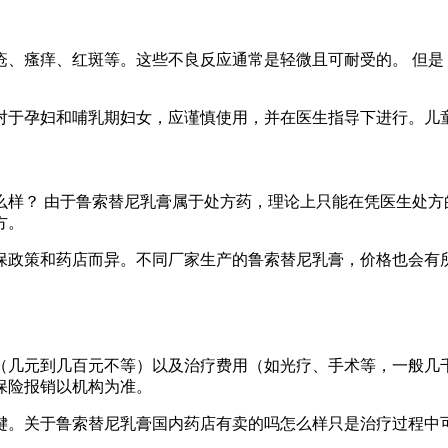
疮、瘙痒、红斑等。这些不良反应通常是轻微且可耐受的。 但是
对于孕妇和哺乳期妇女，应谨慎使用，并在医生指导下进行。儿
么样？ 由于鲁索替尼乳膏属于处方药，理论上只能在凭医生处方
方。
保政策和药店而异。不同厂家生产的鲁索替尼乳膏，价格也会有
（几元到几百元不等）以及治疗费用（如光疗、手术等，一般几
保险报销以机构为准。
键。关于鲁索替尼乳膏国内药店有卖的吗怎么样只是治疗过程中