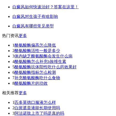
白癜风如何快速治好？答案在这里！
白癜风对生孩子有啥影响
白癜风有哪些常见类型
热门资讯
更多
1
酪氨酸酶偏高怎么降低
2
酪氨酸酶活性一般是多少
3
体内缺乏酪氨酸酶会发生什么病
4
酪氨酸酶怎么补充b族维生素
5
酪氨酸酶抗体阳性吃什么药效果好
6
酪氨酸酶指标怎么检测
7
补充酪氨酸酶吃什么食物
8
酪氨酸酶片的功效
相关推荐
更多
1
匹多莫德口服液怎么样
2
白斑遮盖液能长期使用吗
3
阿法诺肽上市了吗是真的吗