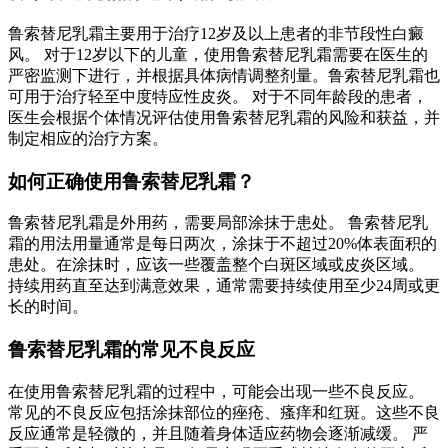
鲁索替尼乳霜主要用于治疗12岁及以上患者的非节段性白癜
风。 对于12岁以下的儿童，使用鲁索替尼乳霜需要在医生的
严密监测下进行，并根据具体病情调整剂量。鲁索替尼乳霜也
可用于治疗轻至中度特应性皮炎。 对于不同年龄段的患者，
医生会根据个体情况评估使用鲁索替尼乳霜的风险和获益，并
制定相应的治疗方案。
如何正确使用鲁索替尼乳霜？
鲁索替尼乳霜是外用药，需要局部涂抹于患处。 鲁索替尼乳
霜的用法用量通常是每日两次，涂抹于不超过20%体表面积的
患处。在涂抹时，应该一些覆盖整个白斑区域或皮炎区域。
持续用药直至达到满意效果，通常需要持续使用至少24周或更
长的时间。
鲁索替尼乳霜的常见不良反应
在使用鲁索替尼乳霜的过程中，可能会出现一些不良反应。
常见的不良反应包括涂抹部位的痤疮、瘙痒和红斑。这些不良
反应通常是轻微的，并且随着身体适应药物会逐渐减缓。 严