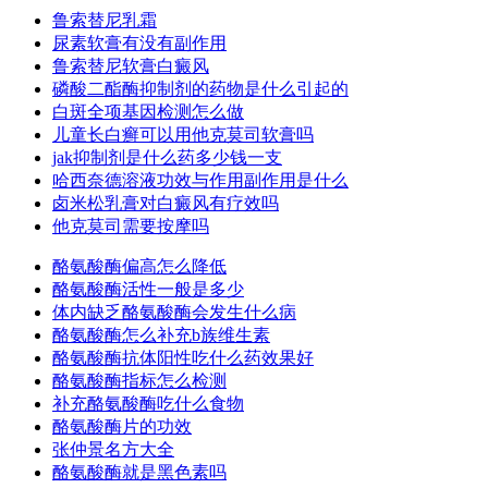
鲁索替尼乳霜
尿素软膏有没有副作用
鲁索替尼软膏白癜风
磷酸二酯酶抑制剂的药物是什么引起的
白斑全项基因检测怎么做
儿童长白癣可以用他克莫司软膏吗
jak抑制剂是什么药多少钱一支
哈西奈德溶液功效与作用副作用是什么
卤米松乳膏对白癜风有疗效吗
他克莫司需要按摩吗
酪氨酸酶偏高怎么降低
酪氨酸酶活性一般是多少
体内缺乏酪氨酸酶会发生什么病
酪氨酸酶怎么补充b族维生素
酪氨酸酶抗体阳性吃什么药效果好
酪氨酸酶指标怎么检测
补充酪氨酸酶吃什么食物
酪氨酸酶片的功效
张仲景名方大全
酪氨酸酶就是黑色素吗