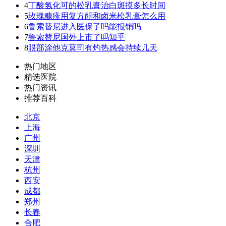
4
丁酸氢化可的松乳膏治白斑摸多长时间
5
玫瑰糠疹用复方酮和卤米松乳膏怎么用
6
鲁索替尼进入医保了吗能报销吗
7
鲁索替尼国外上市了吗知乎
8
眼部涂他克莫司有灼热感会持续几天
热门地区
精选医院
热门资讯
推荐百科
北京
上海
广州
深圳
天津
杭州
西安
成都
郑州
长春
合肥