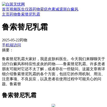
首页
视频
医生
仪器
药物
晕痣
色素减退斑
白癜风
主页
药物
鲁索替尼乳霜
鲁索替尼乳霜
2025-05-22
药物
手机端访问
摘要：
鲁索替尼乳霜大家好，我是皮肤科医生。今天我们来聊聊关于
治疗白癜风和特应性皮炎的药物——鲁索替尼乳霜。许多患者
朋友可能对它还不太了解，或者存在一些疑问。这篇文章将详
细介绍鲁索替尼乳霜的各个方面，包括它的作用机制、用法、
注意事项、不良反应，以及患者在使用过程中可能关心的问
题。鲁索替
鲁索替尼乳霜