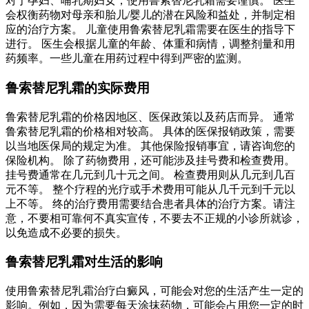
对于孕妇、哺乳期妇女，使用鲁索替尼乳霜需要谨慎。 医生
会权衡药物对母亲和胎儿/婴儿的潜在风险和益处，并制定相
应的治疗方案。 儿童使用鲁索替尼乳霜需要在医生的指导下
进行。 医生会根据儿童的年龄、体重和病情，调整剂量和用
药频率。一些儿童在用药过程中得到严密的监测。
鲁索替尼乳霜的实际费用
鲁索替尼乳霜的价格因地区、医保政策以及药店而异。 通常
鲁索替尼乳霜的价格相对较高。 具体的医保报销政策，需要
以当地医保局的规定为准。 其他保险报销事宜，请咨询您的
保险机构。 除了药物费用，还可能涉及挂号费和检查费用。
挂号费通常在几元到几十元之间。 检查费用则从几元到几百
元不等。 整个疗程的光疗或手术费用可能从几千元到千元以
上不等。 终的治疗费用需要结合患者具体的治疗方案。请注
意，不要相可靠何不真实宣传，不要去不正规的小诊所就诊，
以免造成不必要的损失。
鲁索替尼乳霜对生活的影响
使用鲁索替尼乳霜治疗白癜风，可能会对您的生活产生一定的
影响。例如，因为需要每天涂抹药物，可能会占用您一定的时