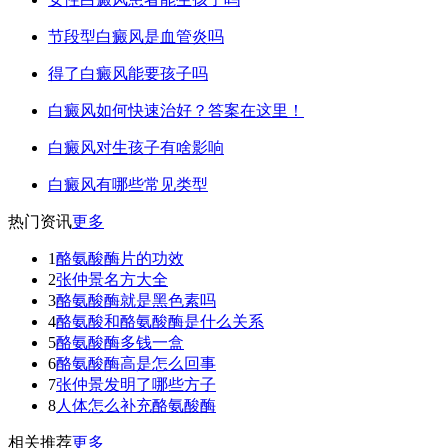
节段型白癜风是血管炎吗
得了白癜风能要孩子吗
白癜风如何快速治好？答案在这里！
白癜风对生孩子有啥影响
白癜风有哪些常见类型
热门资讯
更多
1
酪氨酸酶片的功效
2
张仲景名方大全
3
酪氨酸酶就是黑色素吗
4
酪氨酸和酪氨酸酶是什么关系
5
酪氨酸酶多钱一盒
6
酪氨酸酶高是怎么回事
7
张仲景发明了哪些方子
8
人体怎么补充酪氨酸酶
相关推荐
更多