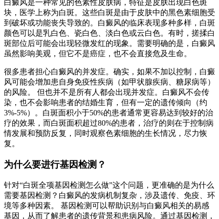
白癜风是一种常见的色素性皮肤病，特征是皮肤出现白色斑
块，医学上称为白斑。这些白斑是由于皮肤中的黑色素细胞受
到破坏或功能丧失导致的。白癜风的临床表现多种多样，白斑
颜色可以是乳白色、瓷白色、淡白色或云白色。有时，搓揉白
斑部位后可能会出现轻微发红的现象。需要明确的是，白癜风
虽然影响美观，但它不是癌症，也不会直接危及生命。
很多患者担心白癜风的并发症。确实，如果不加以控制，白癜
风可能会增加患自身免疫性疾病（如甲状腺疾病、糖尿病等）
的风险。 但也并不是所有人都会出现并发症。白癜风不会传
染，也不会影响患者的结婚生育，但有一定的遗传倾向（约
3%-5%）。白斑面积小于50%的患者通常更容易达到较好的治
疗的效果，而白斑面积超过80%的患者，治疗的则在于控制病
情发展和预防反复，同时观察色素细胞的生长情况，尽力恢
复。
为什么要进行基因检测？
针对“白斑全项基因检测怎么做”这个问题，更准确的是为什么
需要基因检测？白癜风的发病机制复杂，涉及遗传、免疫、环
境等多种因素。 基因检测可以帮助识别与白癜风相关的易感
基因，从而了解患者的遗传背景和患病风险。通过基因检测，