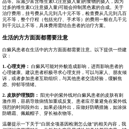
品等。应减少富含维生素C(注意摄入量)的食物的摄入，因为
过多的维生素C(注意摄入量)可能会抑制黑色素的合成。关于
治疗费用，挂号费从几元到几十元不等，检查费从几元到几百
元不等，整个疗程（包括光疗、手术等）的费用一般在几千元
到千元以上不等，具体费用需结合患者的治疗方案。
生活的方方面面都需要注意
白癜风患者在生活中的方方面面都需要注意。以下提供一些建
议：
1. 心理支持：
白癜风可能对外貌造成影响，进而影响患者的
心理健康。建议患者积极寻求心理支持，可以与家人、朋友倾
诉，或者参加患者互助组织，与其他患者交流经验，缓解焦
虑、抑郁等情绪。
2. 皮肤护理预防：
阳光中的紫外线对白癜风患者的皮肤有刺
激作用，容易导致病情加重或反复。患者应尽量避免在紫外线
强烈的时间段外出，如果必须外出，应做好防晒措施，如涂抹
防晒霜、佩戴帽子、穿长袖衣物等。
温馨提示一下关于“白斑全项基因检测怎么做”的相关内容，我