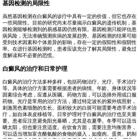
基因检测的局限性
虽然基因检测在白癜风的诊疗中具有一定的价值，但它也存在
一些局限性。目前的研究尚未尽量揭示白癜风的遗传机制，基
因检测能够检测到的易感基因仍然有限。基因检测只能评估患
病风险，无法准确预测疾病的发展趋势。基因检测的结果可能
受到技术因素和个体差异的影响，存在一定的假阳性和假阴性
率。在进行基因检测时，患者应该充分了解其局限性，避免过
度解读和不必要的恐慌。
白癜风的治疗和日常护理
白癜风的治疗方法多种多样，包括药物治疗、光疗、手术治疗
等。具体的治疗方案需要根据患者的病情、年龄、身体状况等
因素综合考虑，应遵从医嘱。药物方面，可以选择外用或口服
药物。光疗是常用的治疗方法，通过特定波长的紫外线照射，
刺激黑色素细胞的生长。面积较大的白斑可能需要考虑手术治
疗，如自体表皮移植等。日常护理对于白癜风的治疗也至关重
要。患者应注意避免阳光暴晒，尤其是在夏季。冬季可以适当
晒太阳，但也要注意适度。在饮食方面，需要注意均衡营养，
可以适当增加富含酪氨酸的食物的摄入，如瘦肉、蛋类、奶制