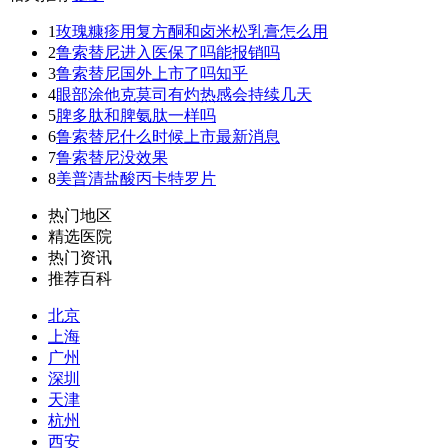
1
玫瑰糠疹用复方酮和卤米松乳膏怎么用
2
鲁索替尼进入医保了吗能报销吗
3
鲁索替尼国外上市了吗知乎
4
眼部涂他克莫司有灼热感会持续几天
5
脾多肽和脾氨肽一样吗
6
鲁索替尼什么时候上市最新消息
7
鲁索替尼没效果
8
美普清盐酸丙卡特罗片
热门地区
精选医院
热门资讯
推荐百科
北京
上海
广州
深圳
天津
杭州
西安