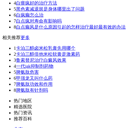
4
白瘼疯好的治疗方法
5
黑色素减退斑是身体哪里出了问题
6
白疯癫怎么治
7
白点疯对寿命有影响吗
8
白点癫风是什么原因引起的怎样治疗最好最有效的办法
相关推荐
更多
1
卡泊三醇卤米松乳膏先用哪个
2
卡泊三醇倍他米松软膏是激素药
3
鲁索替尼治疗白癜风效果
4
一代jak抑制剂药物
5
脾氨肽危害
6
甲强龙又叫什么药
7
脾氨肽功效和作用
8
脾氨肽有针剂吗
热门地区
精选医院
热门资讯
推荐百科