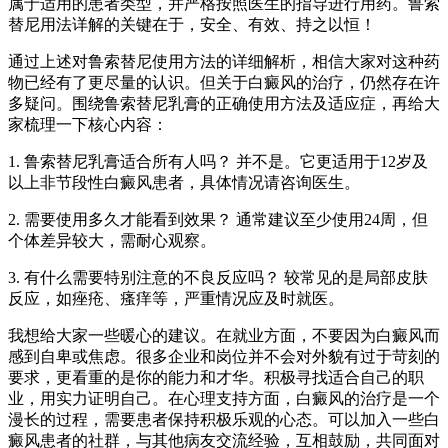
属于适用的患者类型，并严格按照医生的指导进行用药。鲁索
替尼用法详解的关键在于，安全、有效、持之以恒！
通过上述对鲁索替尼使用方法的详细解析，相信大家对这种药
物已经有了更尽量的认识。但关于白癜风的治疗，仍然存在许
多疑问。围绕鲁索替尼乳膏的正确使用方法及适应症，再给大
家梳理一下核心内容：
1. 鲁索替尼乳膏适合所有人吗？ 并不是。它更适用于12岁及
以上非节段性白癜风患者，具体情况请咨询医生。
2. 需要使用多久才能看到效果？ 通常建议至少使用24周，但
个体差异较大，需耐心观察。
3. 有什么需要特别注意的不良反应吗？ 较常见的是局部皮肤
反应，如痤疮、瘙痒等，严重情况应及时就医。
我想给大家一些暖心的建议。在就业方面，不要因为白癜风而
感到自卑或焦虑。很多企业和岗位并不会对外貌有过于苛刻的
要求，更看重的是你的能力和才华。积极寻找适合自己的职
业，用实力证明自己。在心理支持方面，白癜风的治疗是一个
漫长的过程，需要患者保持积极乐观的心态。可以加入一些白
癜风患者的社群，与其他病友交流经验，互相鼓励，共同面对