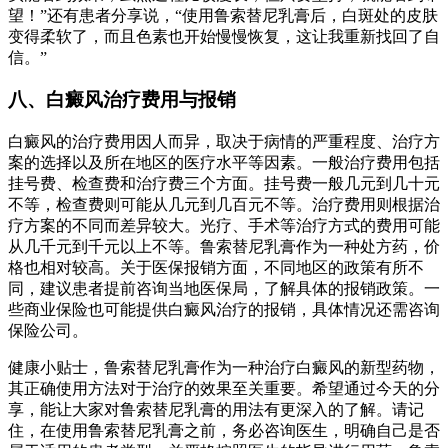
望！”还有患者分享说，“使用鲁索替尼乳膏后，白斑处的皮肤
变得柔软了，而且色素也开始慢慢恢复，这让我重新找回了自
信。”
八、白癜风治疗费用与报销
白癜风的治疗费用因人而异，取决于病情的严重程度、治疗方
案的选择以及所在地区的医疗水平等因素。一般治疗费用包括
挂号费、检查费和治疗费三个方面。挂号费一般几元到几十元
不等，检查费则可能从几元到几百元不等。治疗费用则根据治
疗方案的不同而差异较大。光疗、手术等治疗方式的费用可能
从几千元到千元以上不等。鲁索替尼乳膏作为一种处方药，价
格也相对较高。关于医保报销方面，不同地区的政策有所不
同，建议患者提前咨询当地医保局，了解具体的报销政策。一
些商业保险也可能提供白癜风治疗的报销，具体情况还需咨询
保险公司。
健康小贴士，鲁索替尼乳膏作为一种治疗白癜风的新型药物，
其正确使用方法对于治疗的效果至关重要。希望通过今天的分
享，能让大家对鲁索替尼乳膏的用法有更深入的了解。请记
住，在使用鲁索替尼乳膏之前，务必咨询医生，明确自己是否