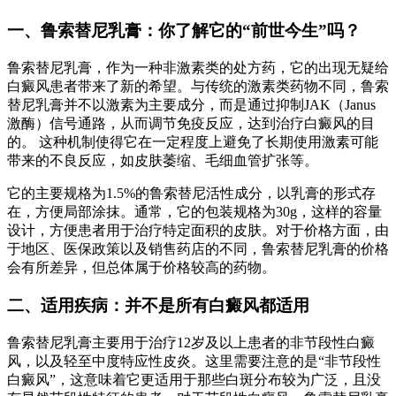
一、鲁索替尼乳膏：你了解它的“前世今生”吗？
鲁索替尼乳膏，作为一种非激素类的处方药，它的出现无疑给
白癜风患者带来了新的希望。与传统的激素类药物不同，鲁索
替尼乳膏并不以激素为主要成分，而是通过抑制JAK（Janus
激酶）信号通路，从而调节免疫反应，达到治疗白癜风的目
的。 这种机制使得它在一定程度上避免了长期使用激素可能
带来的不良反应，如皮肤萎缩、毛细血管扩张等。
它的主要规格为1.5%的鲁索替尼活性成分，以乳膏的形式存
在，方便局部涂抹。通常，它的包装规格为30g，这样的容量
设计，方便患者用于治疗特定面积的皮肤。对于价格方面，由
于地区、医保政策以及销售药店的不同，鲁索替尼乳膏的价格
会有所差异，但总体属于价格较高的药物。
二、适用疾病：并不是所有白癜风都适用
鲁索替尼乳膏主要用于治疗12岁及以上患者的非节段性白癜
风，以及轻至中度特应性皮炎。这里需要注意的是“非节段性
白癜风”，这意味着它更适用于那些白斑分布较为广泛，且没