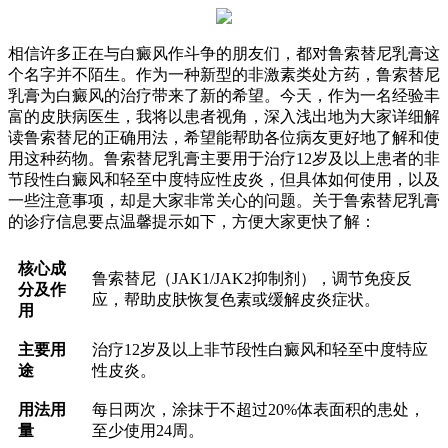
相信许多正在与白癜风作斗争的朋友们，都对鲁索替尼乳膏这
个名字并不陌生。作为一种新型的非激素类处方药，鲁索替尼
乳膏为白癜风的治疗带来了新的希望。今天，作为一名经验丰
富的皮肤病医生，我将以患者视角，深入浅出地为大家详细解
读鲁索替尼的正确用法，希望能帮助各位病友更好地了解和使
用这种药物。鲁索替尼乳膏主要用于治疗12岁及以上患者的非
节段性白癜风和轻至中度特应性皮炎，但具体如何使用，以及
一些注意事项，却是大家非常关心的问题。关于鲁索替尼乳膏
的诊疗信息要点温馨提示如下，方便大家更快了解：
核心成
鲁索替尼（JAK1/JAK2抑制剂），调节免疫反
分及作
应，帮助皮肤恢复色素或缓解皮炎症状。
用
主要用
治疗12岁及以上非节段性白癜风和轻至中度特应
途
性皮炎。
用法用
每日两次，涂抹于不超过20%体表面积的患处，
量
至少使用24周。