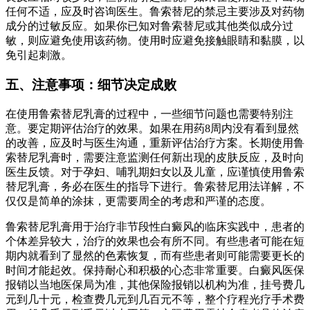
任何不适，应及时咨询医生。鲁索替尼的禁忌主要涉及对药物
成分的过敏反应。如果你已知对鲁索替尼或其他类似成分过
敏，则应避免使用该药物。使用时应避免接触眼睛和黏膜，以
免引起刺激。
五、注意事项：细节决定成败
在使用鲁索替尼乳膏的过程中，一些细节问题也需要特别注
意。要定期评估治疗的效果。如果在用药8周内没有看到显然
的改善，应及时与医生沟通，重新评估治疗方案。长期使用鲁
索替尼乳膏时，需要注意监测任何新出现的皮肤反应，及时向
医生反馈。对于孕妇、哺乳期妇女以及儿童，应谨慎使用鲁索
替尼乳膏，务必在医生的指导下进行。鲁索替尼用法详解，不
仅仅是简单的涂抹，更需要周全的考虑和严谨的态度。
鲁索替尼乳膏用于治疗非节段性白癜风的临床实践中，患者的
个体差异较大，治疗的效果也会有所不同。有些患者可能在短
期内就看到了显然的色素恢复，而有些患者则可能需要更长的
时间才能起效。保持耐心和积极的心态非常重要。白癜风医保
报销以当地医保局为准，其他保险报销以机构为准，挂号费几
元到几十元，检查费几元到几百元不等，整个疗程光疗手术费