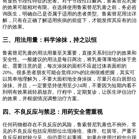
有显然节段性特征的患者。对于节段性白癜风，鲁索替尼乳膏
的效果可能相对有限。在选择使用鲁索替尼乳膏之前，务必咨
询医生，明确自己是否属于适用的患者类型。鲁索替尼用法详
解，只有在正确了解适用疾病的前提下，才能发挥其应有的治
疗的效果。
三、用法用量：科学涂抹，持之以恒
鲁索替尼乳膏的用法用量至关重要，直接关系到治疗的效果和
安全性。一般建议的用法是每日两次，将乳膏薄薄地涂抹于患
处。需要注意的是，每次涂抹的面积不应超过体表面积的
20%。很多患者朋友可能会觉得20%的比例很难把握，其实可
以简单地理解为，不要大面积地全身涂抹，尽量只在白斑部位
涂抹。并且，一定要坚持使用至少24周，不要因为短期内看不
到明有效果就轻易放弃。疗程中，定期复诊，让医生评估治疗
的效果，并根据情况调整治疗方案。
四、不良反应与禁忌：用药安全需重视
任何药物都存在不良反应的风险，鲁索替尼乳膏也不例外。常
见的不良反应包括应用部位出现痤疮、瘙痒、红斑等。严重不
良反应相对较少见，但仍需引起重视。如果在使用过程中出现