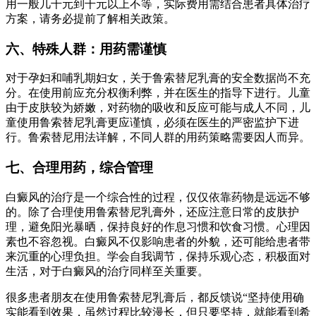
用一般几千元到千元以上不等，实际费用需结合患者具体治疗
方案，请务必提前了解相关政策。
六、特殊人群：用药需谨慎
对于孕妇和哺乳期妇女，关于鲁索替尼乳膏的安全数据尚不充
分。在使用前应充分权衡利弊，并在医生的指导下进行。儿童
由于皮肤较为娇嫩，对药物的吸收和反应可能与成人不同，儿
童使用鲁索替尼乳膏更应谨慎，必须在医生的严密监护下进
行。鲁索替尼用法详解，不同人群的用药策略需要因人而异。
七、合理用药，综合管理
白癜风的治疗是一个综合性的过程，仅仅依靠药物是远远不够
的。除了合理使用鲁索替尼乳膏外，还应注意日常的皮肤护
理，避免阳光暴晒，保持良好的作息习惯和饮食习惯。心理因
素也不容忽视。白癜风不仅影响患者的外貌，还可能给患者带
来沉重的心理负担。学会自我调节，保持乐观心态，积极面对
生活，对于白癜风的治疗同样至关重要。
很多患者朋友在使用鲁索替尼乳膏后，都反馈说“坚持使用确
实能看到效果，虽然过程比较漫长，但只要坚持，就能看到希