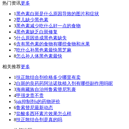
热门资讯
更多
1
黑色素白斑是什么原因导致的图片和症状
2
婴儿缺少黑色素
3
黑色素减少吃什么好一点的食物
4
黑色素缺乏白斑修复
5
什么原因造成黑色素缺失
6
含有黑色素的食物有哪些食物和水果
7
吃什么补黑色素最快黑芝麻
8
怎么补人体黑色素最快
相关推荐
更多
1
扶正散结合剂价格多少哪里有卖
2
白斑的良药药阿法诺肽植入剂有哪些副作用吗呢
3
海南藏族自治州鲁索替尼乳膏
4
甲强龙贵不贵
5
jak抑制剂s的药物评价
6
鲁索替尼最新动态
7
盐酸多西环素片效果怎么样
8
扶正散结合剂是真的吗