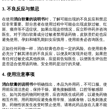
3. 不良反应与禁忌
在使用
消白软膏的说明书
时，了解可能出现的不良反应和禁忌
症非常重要。部分患者在使用过程中可能会出现皮肤过敏、红
斑、瘙痒等不适症状。如果出现这些情况，应立即停药并咨询
医生。对于消白软膏成分过敏者禁用该药物，皮肤溃烂处也应
避免使用。孕妇和哺乳期妇女应慎用，使用前务必咨询医生。
正如任何药物一样，消白软膏也存在一定的风险。在使用前务
必充分了解其潜在的不良反应，以便及时发现并处理。如果您
有任何过敏史或其他疾病，应提前告知医生，以便医生评估您
是否适合使用该药物。安全用药是治疗的关键。
4. 使用注意事项
消白软膏的说明书
中明确指出，本品为外用药，不可口服。使
用前应清洁患处，保持干燥。避免接触眼睛、口腔等敏感部
位。如与其他药物同时使用，应咨询医生或药师，以避免药物
相互作用。用药期间应避免食用辛辣、油腻食物，以免刺激皮
肤。药物性状发生改变时禁止使用。请将此药品放在儿童不能