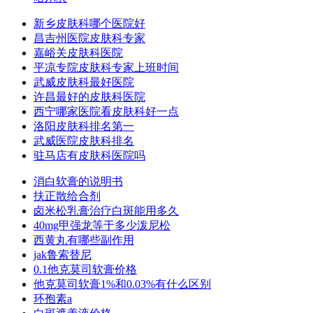
新乡皮肤科哪个医院好
昌吉州医院皮肤科专家
嘉峪关皮肤科医院
平凉专院皮肤科专家上班时间
武威皮肤科最好医院
许昌最好的皮肤科医院
西宁哪家医院看皮肤科好一点
洛阳皮肤科排名第一
武威医院皮肤科排名
驻马店有皮肤科医院吗
消白软膏的说明书
扶正散给合剂
卤米松乳膏治疗白斑能用多久
40mg甲强龙等于多少泼尼松
西黄丸有哪些副作用
jak鲁索替尼
0.1他克莫司软膏价格
他克莫司软膏1%和0.03%有什么区别
环孢素a