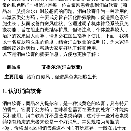
常的肤色吗？” 相信这是每一位白癜风患者拿到消白软膏（商
品名：艾提尔尔）时较想问的问题。消白软膏作为一种常用的
非激素类处方药，主要成分旨在活化酪氨酸酶，促进黑色素细
胞生长，从而改善白癜风症状。它通过调节机体神经系统及免
疫功能，旨在阻止白斑继续扩展。但请注意，个体差异较大，
治疗的效果因人而异，请务必在医生指导下使用。下面，我将
以一名皮肤科医生的角度，结合消白软膏的说明书，为大家详
细解读这款药物，帮助大家更好地了解和使用。
以下是消白软膏的摘要信息，方便您更快了解：
商品名
艾提尔尔(消白软膏)
主要用途
治疗白癜风，促进黑色素细胞生长
1. 认识消白软膏
消白软膏，商品名艾提尔尔，是一种淡黄色的软膏，具有特异
的香气。它属于处方药，意味着您需要在医生的处方下才能购
买和使用。消白软膏并不是激素类药物，这对于一些对激素类
药物有顾虑的患者来说是一个好消息。常见规格为每瓶装
40g，价格因地区和销售渠道不同而有所差异，一般在几十元