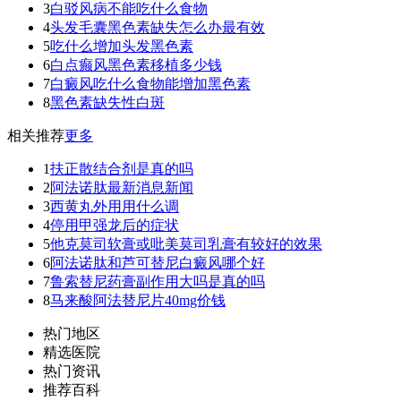
3
白驳风病不能吃什么食物
4
头发毛囊黑色素缺失怎么办最有效
5
吃什么增加头发黑色素
6
白点癫风黑色素移植多少钱
7
白癜风吃什么食物能增加黑色素
8
黑色素缺失性白斑
相关推荐
更多
1
扶正散结合剂是真的吗
2
阿法诺肽最新消息新闻
3
西黄丸外用用什么调
4
停用甲强龙后的症状
5
他克莫司软膏或吡美莫司乳膏有较好的效果
6
阿法诺肽和芦可替尼白癜风哪个好
7
鲁索替尼药膏副作用大吗是真的吗
8
马来酸阿法替尼片40mg价钱
热门地区
精选医院
热门资讯
推荐百科