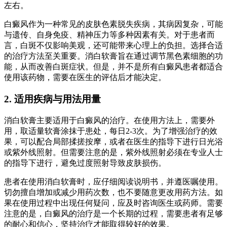
左右。
白癜风作为一种常见的皮肤色素脱失疾病，其病因复杂，可能
与遗传、自身免疫、精神压力等多种因素有关。对于患者而
言，白斑不仅影响美观，还可能带来心理上的负担。选择合适
的治疗方法至关重要。消白软膏旨在通过调节黑色素细胞的功
能，从而改善白斑症状。但是，并不是所有白癜风患者都适合
使用该药物，需要在医生的评估后才能决定。
2. 适用疾病与用法用量
消白软膏主要适用于白癜风的治疗。在使用方法上，需要外
用，取适量软膏涂抹于患处，每日2-3次。为了增强治疗的效
果，可以配合局部揉搓按摩，或者在医生的指导下进行日光浴
或紫外线照射。但需要注意的是，紫外线照射必须在专业人士
的指导下进行，避免过度照射导致皮肤损伤。
患者在使用消白软膏时，应仔细阅读说明书，并遵医嘱使用。
切勿擅自增加或减少用药次数，也不要随意更改用药方法。如
果在使用过程中出现任何疑问，应及时咨询医生或药师。需要
注意的是，白癜风的治疗是一个长期的过程，需要患者有足够
的耐心和信心，坚持治疗才能取得较好的效果。