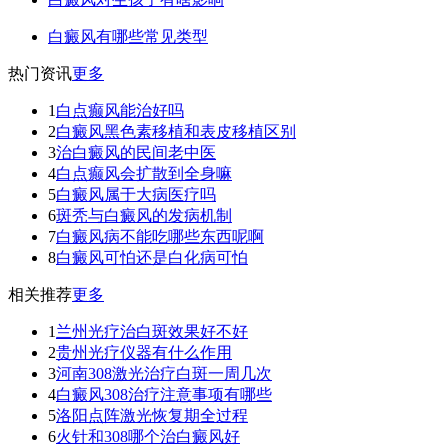
白癜风有哪些常见类型
热门资讯
更多
1
白点癫风能治好吗
2
白癜风黑色素移植和表皮移植区别
3
治白癜风的民间老中医
4
白点癫风会扩散到全身嘛
5
白癜风属于大病医疗吗
6
斑秃与白癜风的发病机制
7
白癜风病不能吃哪些东西呢啊
8
白癜风可怕还是白化病可怕
相关推荐
更多
1
兰州光疗治白斑效果好不好
2
贵州光疗仪器有什么作用
3
河南308激光治疗白斑一周几次
4
白癜风308治疗注意事项有哪些
5
洛阳点阵激光恢复期全过程
6
火针和308哪个治白癜风好