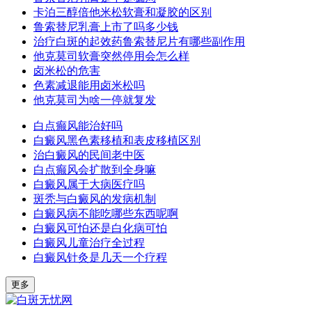
卡泊三醇倍他米松软膏和凝胶的区别
鲁索替尼乳膏上市了吗多少钱
治疗白斑的起效药鲁索替尼片有哪些副作用
他克莫司软膏突然停用会怎么样
卤米松的危害
色素减退能用卤米松吗
他克莫司为啥一停就复发
白点癫风能治好吗
白癜风黑色素移植和表皮移植区别
治白癜风的民间老中医
白点癫风会扩散到全身嘛
白癜风属于大病医疗吗
斑秃与白癜风的发病机制
白癜风病不能吃哪些东西呢啊
白癜风可怕还是白化病可怕
白癜风儿童治疗全过程
白癜风针灸是几天一个疗程
更多